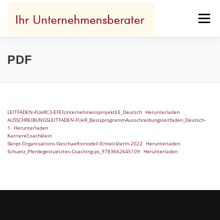
Zum
Inhalt
Menü
springen
IHR ERFOLG
WOFÜR ICH STEHE
PDF
IHR BENEFIT
REFERENZEN
KONTAKT
LEITFADEN-FUeRC3-EFEIUnternehmensprojektEE_Deutsch
Herunterladen
AUSSCHREIBUNGSLEITFADEN-FUeR_BasisprogrammAusschreibungsleitfaden_Deutsch-
1
Herunterladen
KarriereCoachklein
Skript-Organisations-Geschaeftsmodell-EntwicklerIn-2022
Herunterladen
Schuetz_Pferdegestuetztes-Coaching-ps_9783662645109
Herunterladen