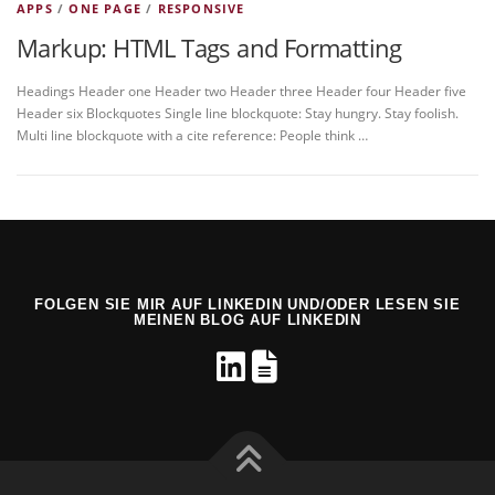
APPS
/
ONE PAGE
/
RESPONSIVE
Markup: HTML Tags and Formatting
Headings Header one Header two Header three Header four Header five
Header six Blockquotes Single line blockquote: Stay hungry. Stay foolish.
Multi line blockquote with a cite reference: People think …
FOLGEN SIE MIR AUF LINKEDIN UND/ODER LESEN SIE
MEINEN BLOG AUF LINKEDIN